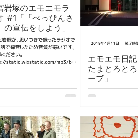
宮岩塚のエモエモラ
〈金曜〉新宮の台本日記
オ #1「『べっぴんさ
』の宣伝をしよう」
そのほか〉公演・稽古情報
2018
-
と岩塚が、思いつきで録ったラジオで
2019年4月11日
読了時間
通話で録音したため音質が悪いです。
承ください。
エモエモ日記 
s://static.wixstatic.com/mp3/b9f
たまとろとろ
4ef0f54b19c949efb8f5473697
87.mp3...
ーブ」