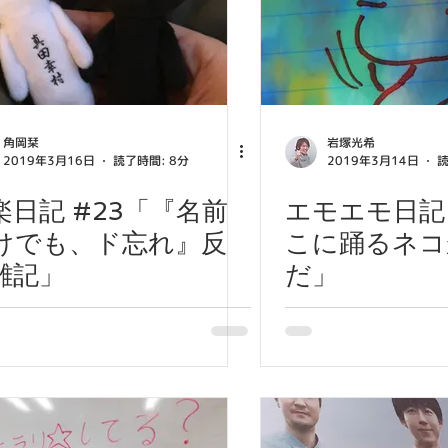
角岡栞
岩塚光希
2019年3月16日
読了時間: 8分
2019年3月14日
読
楽日記 #23「『名前
エモエモ日記 
けでも、ド忘れ』反
こに踊るネコ
雑記」
だ」