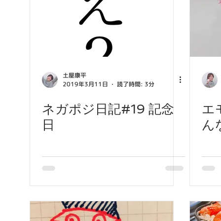
土屋康平
2019年3月11日
読了時間: 3分
ネガポジ日記#19 記念
エ
日
ん