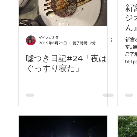
新
〈木曜〉岩塚のエモエモ日記
ジ
ん
〈土曜〉心太のタバコ日記
〈
イイノヒナタ
新宮
2019年6月21日
読了時間: 2分
す。
ご了
2019
２０２０
嘘つき日記#24「夜は
http
ぐっすり寝た」
a03_
18f1