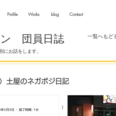
Profile
Works
blog
Contact
ン 団員日誌
​一覧へもど
別にお話をします。
〉土屋のネガポジ日記
曜〉イイノの嘘つき日記
9年5月3日
読了時間: 1分