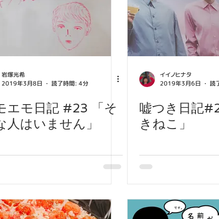
岩塚光希
イイノヒナタ
2019年3月8日
読了時間: 4分
2019年3月6日
読了
モエモ日記 #23 「そ
嘘つき日記#
な人はいません」
きねこ」