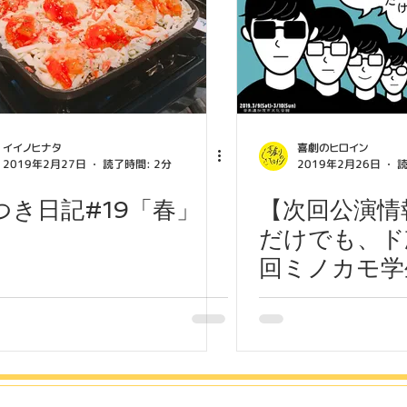
イイノヒナタ
喜劇のヒロイン
2019年2月27日
読了時間: 2分
2019年2月26日
読
つき日記#19「春」
【次回公演情
だけでも、ド
回ミノカモ学
参加作品