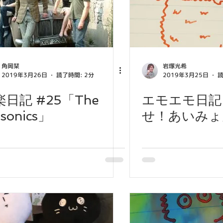
角岡栞
岩塚光希
2019年3月26日
読了時間: 2分
2019年3月25日
読
楽日記 #25「The
エモエモ日記 
sonics」
せ！あいみょ