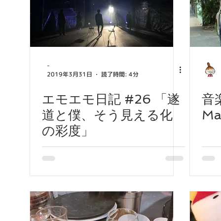
-
2019年3月31日
読了時間: 4分
エモエモ日記 #26 「遂
音
道と僕、そう見える化
Ma
の彩度」