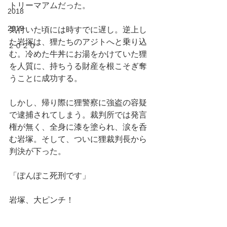
トリーマアムだった。
2018
2019
気付いた頃には時すでに遅し。逆上し
た岩塚は、狸たちのアジトへと乗り込
２０２０
む。冷めた牛丼にお湯をかけていた狸
を人質に、持ちうる財産を根こそぎ奪
うことに成功する。
しかし、帰り際に狸警察に強盗の容疑
で逮捕されてしまう。裁判所では発言
権が無く、全身に漆を塗られ、涙を呑
む岩塚。そして、ついに狸裁判長から
判決が下った。
「ぽんぽこ死刑です」
岩塚、大ピンチ！