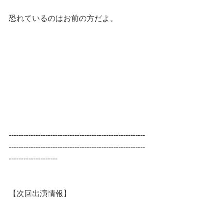
恐れているのはお前の方だよ。
--------------------------------------------------------
--------------------------------------------------------
--------------------
【次回出演情報】