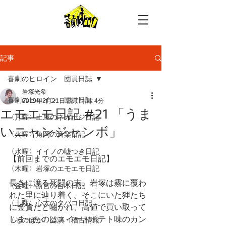
記事
喜劇のヒロイン 団員日誌
岩塚光希
喜劇のヒロイン 団員日誌
2019年2月21日
読了時間: 4分
エモエモ日記 #21 「うま
〈月曜〉土屋のネガポジ日記
いニャンジャンボ」
〈火曜〉角岡の音楽日記
〈水曜〉イイノの嘘つき日記
【前回までのエモエモ日記】
〈木曜〉岩塚のエモエモ日記
長きに渡る死闘の末、岩塚は霧に覆わ
〈金曜〉新宮の台本日記
れた里に辿り着く。そこにいた狸たち
〈土曜〉心太のタバコ日記
に金貨だと嘯かれ、高値で買い取って
しまったのはスイートポテト味のカン
〈そのほか〉公演・稽古情報