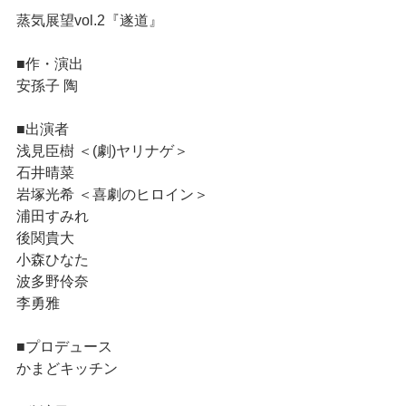
蒸気展望vol.2『遂道』
■作・演出
安孫子 陶
■出演者
浅見臣樹 ＜(劇)ヤリナゲ＞
石井晴菜
岩塚光希 ＜喜劇のヒロイン＞
浦田すみれ
後関貴大
小森ひなた
波多野伶奈
李勇雅
■プロデュース
かまどキッチン