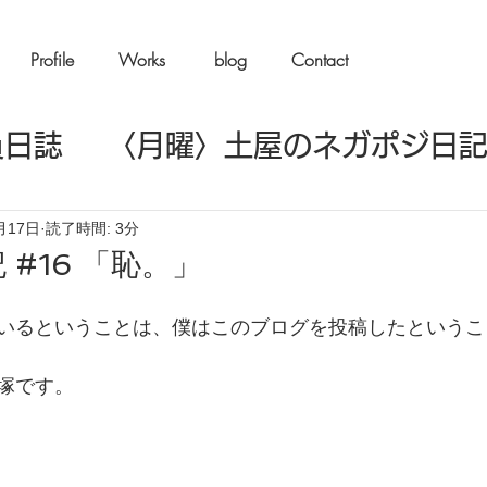
Profile
Works
blog
Contact
員日誌
〈月曜〉土屋のネガポジ日
楽日記
〈水曜〉イイノの嘘つき日
月17日
読了時間: 3分
#16 「恥。」
モエモ日記
〈金曜〉新宮の台本日
いるということは、僕はこのブログを投稿したというこ
塚です。
バコ日記
〈そのほか〉公演・稽古