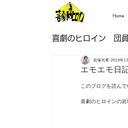
Home
喜劇のヒロイン 団
〈火曜〉角岡の音
岩塚光希
2019年1
エモエモ日記 
〈木曜〉岩塚のエ
このブログを読んで
喜劇のヒロインの岩
〈土曜〉心太のタ