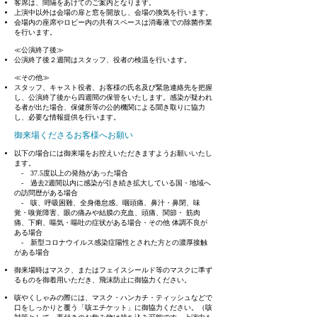
客席は、間隔をあけてのご案内となります。
上演中以外は会場の扉と窓を開放し、会場の換気を行います。
会場内の座席やロビー内の共有スペースは消毒液での除菌作業
を行います。
≪公演終了後≫
公演終了後２週間はスタッフ、役者の検温を行います。
≪その他≫
スタッフ、キャスト役者、お客様の氏名及び緊急連絡先を把握
し、公演終了後から四週間の保管をいたします。感染が疑われ
る者が出た場合、保健所等の公的機関による聞き取りに協力
し、必要な情報提供を行います。
御来場くださるお客様へお願い
以下の場合には御来場をお控えいただきますようお願いいたし
ます。
- 37.5度以上の発熱があった場合
- 過去2週間以内に感染が引き続き拡大している国・地域へ
の訪問歴がある場合
- 咳、呼吸困難、全⾝倦怠感、咽頭痛、⿐汁・⿐閉、味
覚・嗅覚障害、眼の痛みや結膜の充⾎、頭痛、関節・ 筋⾁
痛、下痢、嘔気・嘔吐の症状がある場合・その他 体調不良が
ある場合
- 新型コロナウイルス感染症陽性とされた方との濃厚接触
がある場合
御来場時はマスク、またはフェイスシールド等のマスクに準ず
るものを御着用いただき、飛沫防止に御協力ください。
咳やくしゃみの際には、マスク・ハンカチ・ティッシュなどで
口をしっかりと覆う「咳エチケット」に御協力ください。（咳