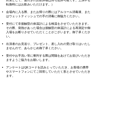
対策として、蓋付きのお飲み物は持ち込み可能です。上演中も
転換時にはお飲みいただけます。）
会場内に入る際、またお帰りの際にはアルコール消毒液、また
はウェットティッシュでの手の消毒に御協力ください。
受付にて非接触型の体温計による検温をさせていただきます。
その際、発熱があった場合は接触型の体温計による再測定や御
入場をお断りさせていただくことがございます。御了承くださ
い。
出演者のお見送り、プレゼント、差し入れの受け取りはいたし
ませんので、あらかじめ御了承ください。
受付やお手洗い等に整列する際は間隔をあけてお並びいただき
ますようご協力をお願いします。
アンケートはQRコードを読みとっていただき、お客様の携帯
やスマートフォンにてご回答していただく形とさせていただき
ます。
万が一、お客様やキャスト・スタッフから感染が疑われる者が
出た場合は、速やかに保健所等の公的機関による聞き取りに協
力し、必要な情報提供を行います。
お客様の個人情報を提供する可能性があることを、あらかじめ
ご了承ください。
そのため、チケット御購入・御予約の際は、正しいお名前・お
電話番号などの御記入をお願いします。
以上のこと、御協力いただけない場合は、安全面から、お声が
け、御退場いただくことがございます。御理解ください。
状況に応じて、公演を急遽中止させていただく場合がございま
す。お手数ですが、喜劇のヒロインの