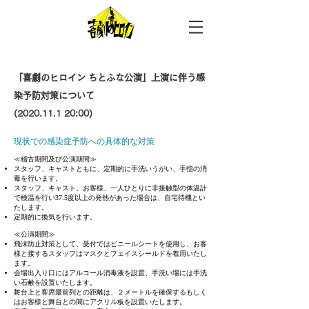
「喜劇のヒロイン ちとふな公演」上演に伴う感
染予防対策について
(2020.11.1
20:00)
現状での感染症予防への具体的な対策
≪稽古期間及び公演期間≫
スタッフ、キャストともに、定期的に手洗いうがい、手指の消
毒を行います。
スタッフ、キャスト、お客様、一人ひとりに非接触型の体温計
で検温を行い37.5度以上の発熱があった場合は、自宅待機とい
たします。
定期的に換気を行います。
≪公演期間≫
飛沫防止対策として、受付ではビニールシートを使用し、お客
様と接するスタッフはマスクとフェイスシールドを着用いたし
ます。
会場出入り口にはアルコール消毒液を設置、手洗い場には手洗
い石鹸を設置いたします。
舞台上と客席最前列との距離は、２メートルを確保するもしく
はお客様と舞台との間にアクリル板を設置いたします。