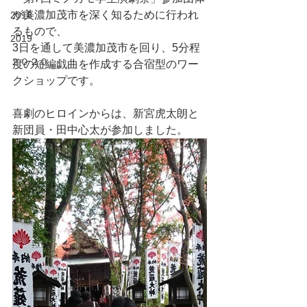
が美濃加茂市を深く知るために行われ
2018
るもので、
2019
3日を通して美濃加茂市を回り、5分程
２０２０
度の短編戯曲を作成する合宿型のワー
クショップです。
喜劇のヒロインからは、新宮虎太朗と
新団員・田中心太が参加しました。