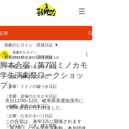
記事
喜劇のヒロイン 団員日誌
喜劇のヒロイン
喜劇のヒロイン 団員日誌
2018年12月8日
読了時間: 1分
脚本合宿（第7回ミノカモ
〈月曜〉土屋のネガポジ日記
学生演劇祭ワークショッ
〈火曜〉角岡の音楽日記
プ）
〈水曜〉イイノの嘘つき日記
〈木曜〉岩塚のエモエモ日記
先日11/30~12/2、岐阜県美濃加茂市に
〈金曜〉新宮の台本日記
て脚本合宿が行われました。
〈土曜〉心太のタバコ日記
この合宿は、来年3月に開催されます
〈そのほか〉公演・稽古情報
「第7回ミノカモ学生演劇祭」参加団体