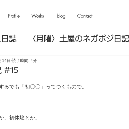
Profile
Works
blog
Contact
員日誌
〈月曜〉土屋のネガポジ日
楽日記
〈水曜〉イイノの嘘つき日
月14日
読了時間: 4分
#15
モエモ日記
〈金曜〉新宮の台本日
するでも「初〇〇」ってつくもので。
バコ日記
〈そのほか〉公演・稽古
か、初体験とか。