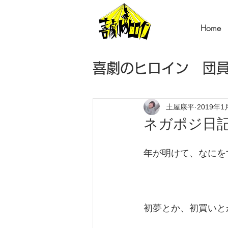
Home
喜劇のヒロイン 団
〈火曜〉角岡の音
土屋康平
2019年1
ネガポジ日記 
〈木曜〉岩塚のエ
年が明けて、なにを
〈土曜〉心太のタ
初夢とか、初買いと