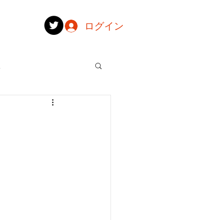
ログイン
記
記
記
情報
2018