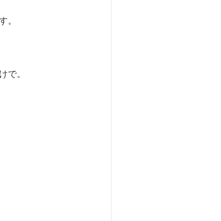
す。
けで。