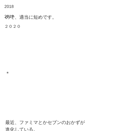
2018
2019
ので、適当に短めです。
２０２０
＊
最近、ファミマとかセブンのおかずが
進化している。