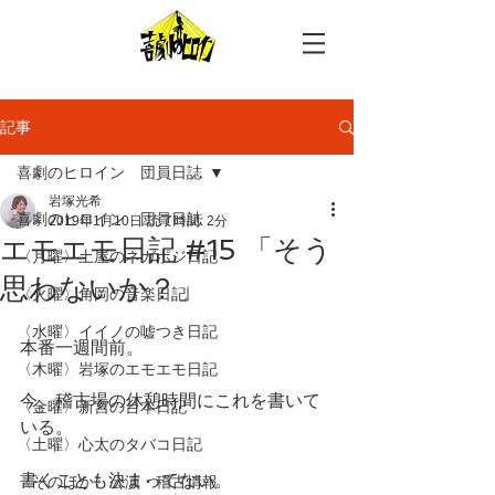
記事
喜劇のヒロイン 団員日誌
岩塚光希
喜劇のヒロイン 団員日誌
2019年1月10日
読了時間: 2分
エモエモ日記 #15 「そう
〈月曜〉土屋のネガポジ日記
思わないか？」
〈火曜〉角岡の音楽日記
〈水曜〉イイノの嘘つき日記
本番一週間前。
〈木曜〉岩塚のエモエモ日記
今、稽古場の休憩時間にこれを書いて
〈金曜〉新宮の台本日記
いる。
〈土曜〉心太のタバコ日記
書くことも決まってない。
〈そのほか〉公演・稽古情報