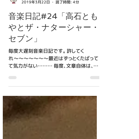
角岡栞
2019年3月22日
読了時間: 4分
音楽日記#24「高石とも
やとザ・ナターシャー・
セブン」
毎度大遅刻音楽日記です。 許してく
れ〜〜〜〜〜〜〜最近はずっとくたばって
て気力がない……… 毎度、文章自体は、投
稿日の昼までには書きあがってるんですよ
(言い訳)。 ブログに起こすのが億劫で、毎回
数日後の深夜に編集している……………。...