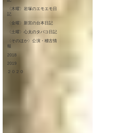
〈木曜〉岩塚のエモエモ日
記
〈金曜〉新宮の台本日記
〈土曜〉心太のタバコ日記
〈そのほか〉公演・稽古情
報
2018
2019
２０２０